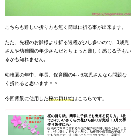
こちらも難しい折り方も無く簡単に折る事が出来ます。
ただ、先程のお雛様より折る過程が少し多いので、3歳児
さんや幼稚園の年少さんだとちょっと難しく感じる子もい
るかも知れません。
幼稚園の年中、年長、保育園の4～6歳児さんなら問題な
く折れると思います＾＾
今回背景に使用した
桜の切り絵
はこちらです。
桜の折り紙。簡単に子供でも出来る切り方。1枚
でかわいいさくらの花びら飾りが完成！3月の手
作り製作にも♪
折り紙で簡単に作れる平面の桜の花の切り絵をご紹介しま
す。特に難しい折り方も無く、幼稚園や保育園の子供さん
でも作れます。沢山作ってリースやひな祭り、卒園式、卒