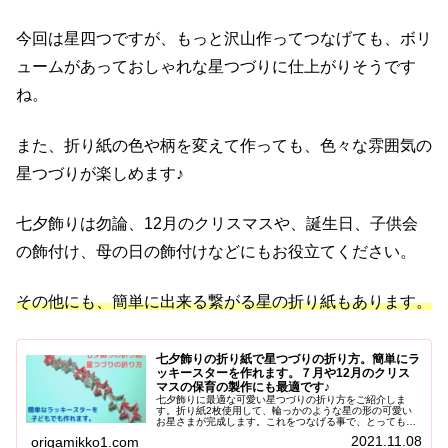
今回は星四つですが、もっと沢山作ってつなげても、ボリ
ュームがあっておしゃれな星つづりに仕上がりそうです
ね。
また、折り紙の色や柄を変えて作っても、色々な雰囲気の
星つづりが楽しめます♪
七夕飾りは勿論、12月のクリスマスや、誕生日、子供会
の飾付け、母の日の飾付けなどにもお役立てください。
その他にも、簡単に出来る繋がる星の折り紙もあります。
七夕飾りの折り紙で星つづりの折り方。簡単にラ
ッキースターを作れます。７月や12月のクリス
マスの保育の製作にも最適です♪
七夕飾りに最適な可愛い星つづりの折り方をご紹介しま
す。折り紙2枚使用して、輪っかのような星の形の可愛い
お星さまが完成します。これをつなげる事で、とってもお
しゃれな星つづりの完成です！簡単に出来るので、子供さ
2021.11.08
origamikko1.com
んの7月や12月の飾り付けにも最適です♪