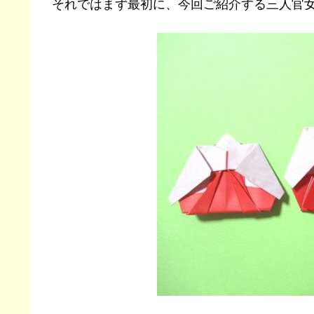
それではまず最初に、今回ご紹介する三人官