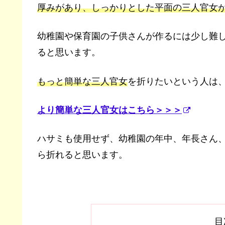
厚みがあり、しっかりとした平面の三人官女
幼稚園や保育園の子供さんが作るには少し難
ると思います。
もっと簡単な三人官女
を折りたいという人は
より簡単な三人官女はこちら＞＞＞
ハサミも使用せず、幼稚園の年中、年長さん、
ら折れると思います。
目