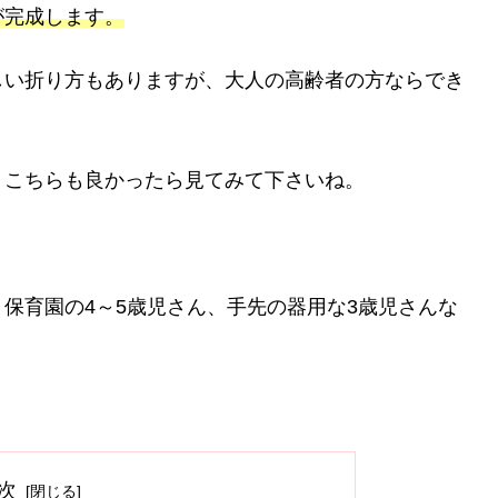
が完成します。
しい折り方もありますが、大人の高齢者の方ならでき
、こちらも良かったら見てみて下さいね。
保育園の4～5歳児さん、手先の器用な3歳児さんな
次