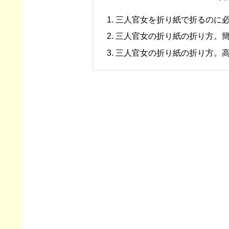
三人官女を折り紙で折るのに
三人官女の折り紙の折り方。
三人官女の折り紙の折り方。