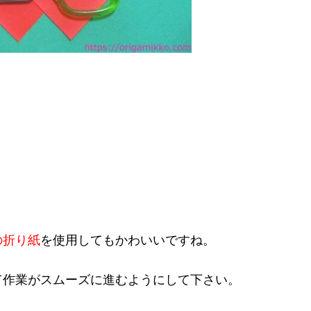
の折り紙
を使用してもかわいいですね。
て作業がスムーズに進むようにして下さい。