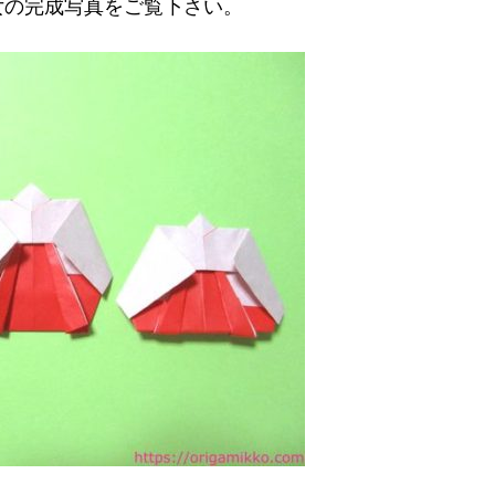
女の完成写真をご覧下さい。