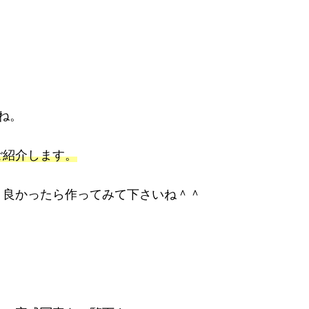
ね。
ご紹介します。
、良かったら作ってみて下さいね＾＾