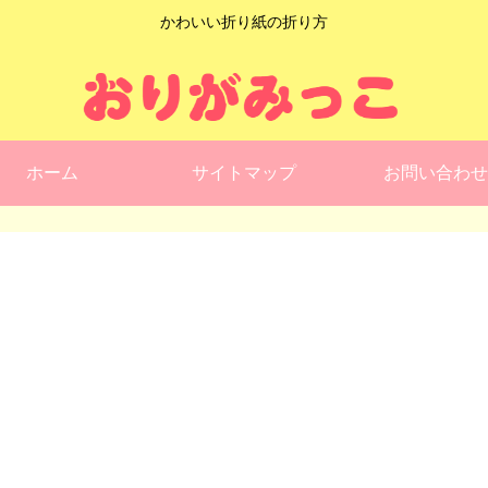
かわいい折り紙の折り方
ホーム
サイトマップ
お問い合わせ