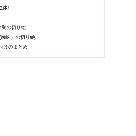
立体!
の巣の切り絵
(蜘蛛）の切り絵。
付けのまとめ