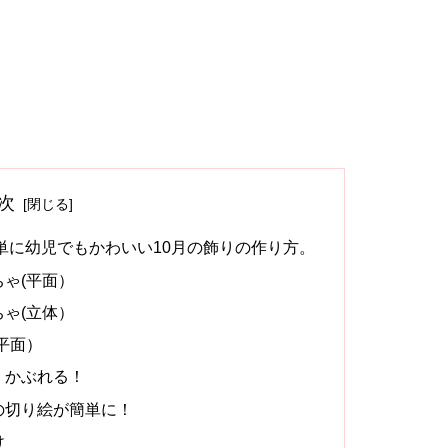
次
単に幼児でもかわいい10月の飾りの作り方。
ゃ(平面）
ゃ(立体）
平面）
。かぶれる！
の切り絵が簡単に！
け