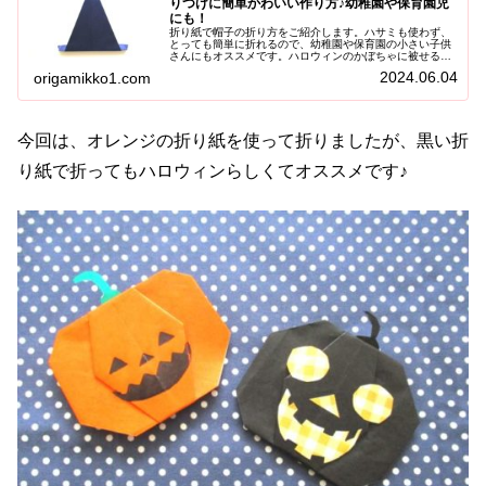
りつけに簡単かわいい作り方♪幼稚園や保育園児
にも！
折り紙で帽子の折り方をご紹介します。ハサミも使わず、
とっても簡単に折れるので、幼稚園や保育園の小さい子供
さんにもオススメです。ハロウィンのかぼちゃに被せる帽
子は勿論、かわいいとんがり帽子なので、その他の用途に
2024.06.04
origamikko1.com
も色々と活躍させてみて下さいね。
今回は、オレンジの折り紙を使って折りましたが、黒い折
り紙で折ってもハロウィンらしくてオススメです♪