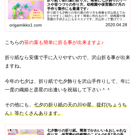
折り紙で笹の葉の折り方。簡単に七夕飾りのリー
スや笹つづりの作り方。幼稚園や保育園の7月の
手作り製作にも最適です♪
折り紙で七夕飾りの笹の葉の作り方を画像を沢山添えてわ
かりやすくご紹介します！簡単に作れるので、幼稚園や保
育園の子供さんにもオススメです。沢山作って繋げてリー
スや笹つづりにして飾ると、とてもおしゃれになるので、
2020.04.28
origamikko1.com
是非参考にして下さいね♪
こちらの
笹の葉も簡単に折る事が出来ますよ♪
折り紙なら安価で手に入りやすいので、沢山折る事が出来
ますね。
今年の七夕は、折り紙で七夕飾りを沢山手作りして、年に
一度の織姫と彦星の出逢いを祝福して下さい＾＾
その他にも、
七夕の折り紙の天の川や星、提灯(ちょうち
ん）等たくさんあります。
七夕飾りの折り紙。簡単でかわいい＆おしゃれな
作り方。保育園や幼稚園のこどもの6月7月の手