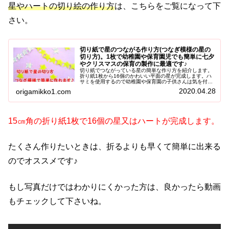
星やハートの切り絵の作り方
は、こちらをご覧になって下
さい。
切り紙で星のつながる作り方(つなぎ模様の星の
切り方)。1枚で幼稚園や保育園児でも簡単に七夕
やクリスマスの保育の製作に最適です♪
切り紙でつながっている星の簡単な作り方を紹介します。
折り紙1枚から16個のかわいい平面の星が完成します。ハ
サミを使用するので幼稚園や保育園の子供さんは気を付け
て作って下さいね。七夕やクリスマス飾り、誕生日等に活
2020.04.28
origamikko1.com
用してお部屋をおしゃれにしてみて下さい＾＾
15㎝角の折り紙1枚で16個の星又はハートが完成します。
たくさん作りたいときは、折るよりも早くて簡単に出来る
のでオススメです♪
もし写真だけではわかりにくかった方は、良かったら動画
もチェックして下さいね。