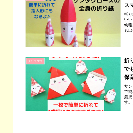
ス
折り
いい
幼稚
も出
折
クリスマス
で
保
サン
で簡
歳児
す。