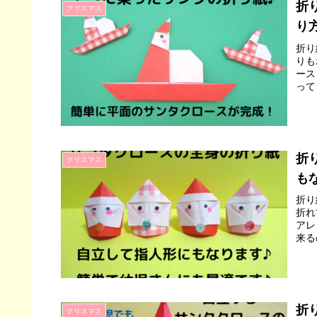
折
クリスマス
り
折り
りも
ース
って
折
クリスマス
も
折り
折れ
アレ
来る
＾
折
クリスマス