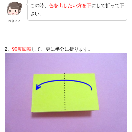
この時、
色を出したい方を下
にして折って下
さい。
ゆきママ
2、
90度回転
して、更に半分に折ります。